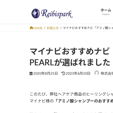
コ
ナ
ン
ビ
ホーム
テ
ゲ
Home
ン
ー
ツ
シ
HOME
お知らせ
マイナビおすすめナビ「アミノ酸シャ
へ
ョ
ス
ン
キ
に
マイナビおすすめナビ
ッ
移
プ
動
PEARLが選ばれました
最
2020年8月25日
2023年6月20日
株式会
終
更
新
日
このたび、弊社ヘアケア商品のヒーリングシャン
時
マイナビ様の
「アミノ酸シャンプーのおすすめ
: