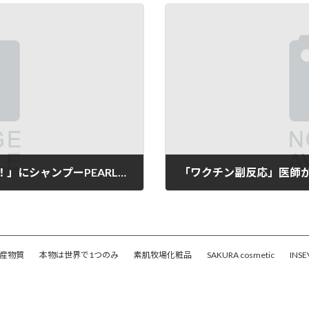
「ノンシリコンシャンプーのおすすめ８選！」にシャンプーPEARLが選ばれました
「ワクチン副反応」医師
2021年6月30日
産物質
本物は世界で1つのみ
素肌牧場化粧品
SAKURA cosmetic
INSE